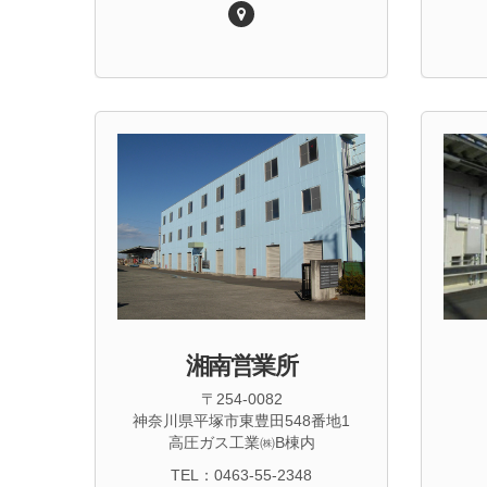
湘南営業所
〒254-0082
神奈川県平塚市東豊田548番地1
高圧ガス工業㈱B棟内
TEL：0463-55-2348