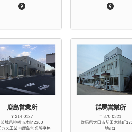
鹿島営業所
群馬営業所
〒314-0127
〒370-0321
茨城県神栖市木崎2360
群馬県太田市新田木崎町17
圧ガス工業㈱鹿島営業所事務
地の1