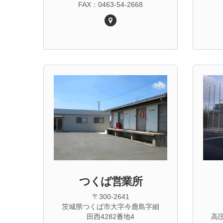
FAX：0463-54-2668
つくば営業所
〒300-2641
茨城県つくば市大字今鹿島字細
田西4282番地4
高