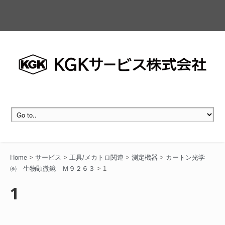
Home
>
サービス
>
工具/メカトロ関連
>
測定機器
>
カートン光学
㈱ 生物顕微鏡 Ｍ９２６３
>
1
1